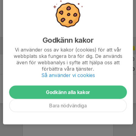
Ålder
30 år
Godkänn kakor
A-LAGSSERIER
2024
Vi använder oss av kakor (cookies) för att vår
webbplats ska fungera bra för dig. De används
2024 Division 6 Herr Nordöstra B Skåne
11
0
0
0
även för webbanalys i syfte att hjälpa oss att
förbättra våra tjänster.
Totalt
11
0
0
0
Så använder vi cookies
Godkänn alla kakor
Bara nödvändiga