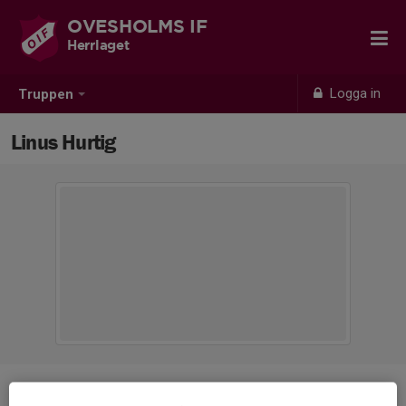
OVESHOLMS IF
Herrlaget
Logga in
Truppen
Linus Hurtig
Position
-