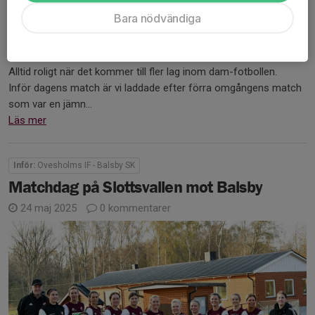
Bara nödvändiga
Då är dags för ny hemmamatch där vi tar emot Rinkaby GoIF
nykomna damlag för 2026.
Alltid roligt när det kommer till fler lag inom dam-fotbollen.
Inför dagens match är vi laddade efter förra omgångens match
som var en jämn...
Läs mer
Inför:
Ovesholms IF - Balsby SK
Matchdag på Slottsvallen mot Balsby
24 maj 2025
0 kommentarer