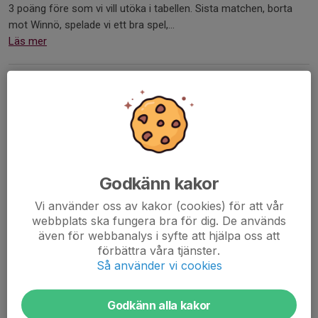
3 poäng före som vi vill utöka i tabellen. Sista matchen, borta
mot Winnö, spelade vi ett bra spel,...
Läs mer
Inför:
Ovesholms IF - Rinkaby GoIF
Oves damer - Rinkaby GoIF
18 apr, 10:09
0 kommentarer
Godkänn kakor
Vi använder oss av kakor (cookies) för att vår
webbplats ska fungera bra för dig. De används
även för webbanalys i syfte att hjälpa oss att
förbättra våra tjänster.
Så använder vi cookies
Godkänn alla kakor