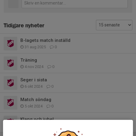
Tidigare nyheter
B-lagets match inställd
31 aug 2025
0
Träning
4 nov 2024
0
Seger i sista
6 okt 2024
0
Match söndag
5 okt 2024
0
Klang och jubel
22 sep 2024
0