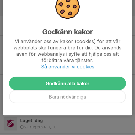
Storderby
20 sep 2024
0
1 pinne med hem
14 sep 2024
0
Godkänn kakor
Vi använder oss av kakor (cookies) för att vår
En ändring...
webbplats ska fungera bra för dig. De används
13 sep 2024
0
även för webbanalys i syfte att hjälpa oss att
förbättra våra tjänster.
Match Lördag
Så använder vi cookies
13 sep 2024
0
Match måndag
Godkänn alla kakor
6 sep 2024
0
Bara nödvändiga
Bättre och bättre dag för dag
22 aug 2024
0
Laget idag
21 aug 2024
0