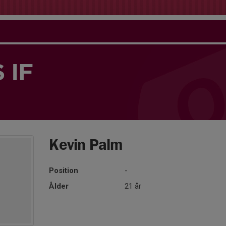
 IF
Kevin Palm
Position
-
Ålder
21 år