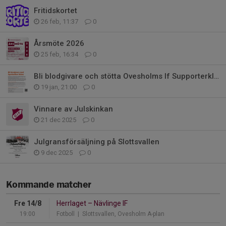
Fritidskortet
26 feb, 11:37
0
Årsmöte 2026
25 feb, 16:34
0
Bli blodgivare och stötta Ovesholms If Supporterklubb
19 jan, 21:00
0
Vinnare av Julskinkan
21 dec 2025
0
Julgransförsäljning på Slottsvallen
9 dec 2025
0
Kommande matcher
Fre 14/8
Herrlaget
–
Nävlinge IF
19:00
Fotboll
| Slottsvallen, Ovesholm A-plan