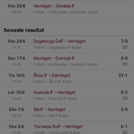
Ons 26/8
Herrlaget
–
Sösdala IF
18:00
Fotboll
| Slottsvallen, Ovesholm A-plan
Senaste resultat
Ons 24/6
Degeberga GoIF
–
Herrlaget
7-0
19:00
Fotboll
| Degeberga IP A-plan
Ons 17/6
Herrlaget
–
Everöds IF
0-0
19:00
Fotboll
| Slottsvallen, Ovesholm A-plan
Tis 16/6
Åhus IF
–
Damlaget
23-1
19:00
Fotboll
| Åhus IP A-plan
Lör 13/6
Huaröds IF
–
Herrlaget
0-3
13:00
Fotboll
| Huaröds IP A-plan
Sön 7/6
Wä IF
–
Herrlaget
3-0
00:00
Fotboll
| Wä IP A-plan
Ons 3/6
Tjörnarps BoIF
–
Herrlaget
6-1
19:00
Fotboll
| Tjörnevallen A-plan