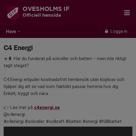
OVESHOLMS IF
Officiell hemsida
Logga in
Hem
C4 Energi
☀️🔋 Har du funderat på solceller och batteri – men inte riktigt
tagit steget?
C4 Energi erbjuder kostnadsfritt hembesök utan köpkrav och
hjälper dig att se vad som faktiskt passar hemma hos dig.
Enkelt, tryggt och nära.
👉 Läs mer på
c4energi.se
@c4energi
#c4energi #solceller #solkraft #batteri #energi #hållbarhet