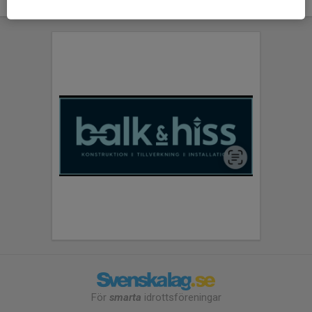
För
smarta
idrottsföreningar