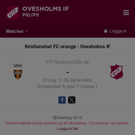
OVESHOLMS IF
P10/P11
Logga in
Matcher
Kristianstad FC orange - Ovesholms IF
P11 Nordöstra B2, vår
-
23 maj, 11:00, Björkvallen,
Kristianstad A-plan 7-manna 1
Samling 10:15
Endast kallade kunde anmäla sig till aktiviteten. 13 personer var kallade.
Logga in här